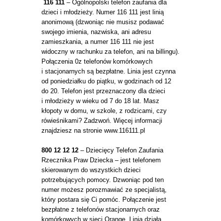
116 111
– Ogólnopolski telefon zaufania dla
dzieci i młodzieży. Numer 116 111 jest linią
anonimową (dzwoniąc nie musisz podawać
swojego imienia, nazwiska, ani adresu
zamieszkania, a numer 116 111 nie jest
widoczny w rachunku za telefon, ani na billingu).
Połączenia 0z telefonów komórkowych
i stacjonarnych są bezpłatne. Linia jest czynna
od poniedziałku do piątku, w godzinach od 12
do 20. Telefon jest przeznaczony dla dzieci
i młodzieży w wieku od 7 do 18 lat. Masz
kłopoty w domu, w szkole, z rodzicami, czy
rówieśnikami? Zadzwoń. Więcej informacji
znajdziesz na stronie www.116111.pl
800 12 12 12
– Dziecięcy Telefon Zaufania
Rzecznika Praw Dziecka – jest telefonem
skierowanym do wszystkich dzieci
potrzebujących pomocy. Dzwoniąc pod ten
numer możesz porozmawiać ze specjalistą,
który postara się Ci pomóc. Połączenie jest
bezpłatne z telefonów stacjonarnych oraz
komórkowych w sieci Orange. Linia działa