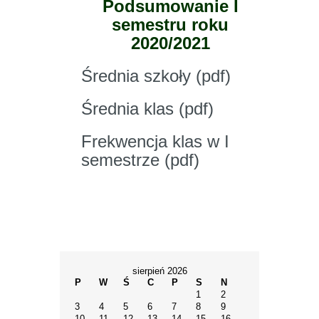
Podsumowanie I
semestru roku
2020/2021
Średnia szkoły (pdf)
Średnia klas (pdf)
Frekwencja klas w I
semestrze (pdf)
sierpień 2026
P
W
Ś
C
P
S
N
1
2
3
4
5
6
7
8
9
10
11
12
13
14
15
16