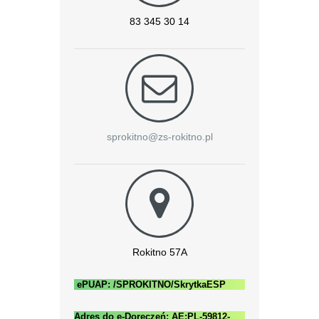
83 345 30 14
sprokitno@zs-rokitno.pl
Rokitno 57A
ePUAP: /SPROKITNO/SkrytkaESP
Adres do e-Doręczeń: AE:PL-59812-