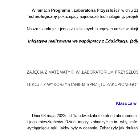
W ramach
Programu „Laboratoria Przyszłości
” w dniu 2
Technologiczny
pokazujący najnowsze technologie
tj. proj
Nasza szkoła jest jedną z nielicznych biorących udział w akcj
Inicjatywa realizowana we współpracy z Edu3dkacja. (zdję
ZAJĘCIA Z MATEMATYKI W „LABORATORIUM PRZYSZŁOŚ
LEKCJE Z WYKORZYSTANIEM SPRZĘTU ZAKUPIONEGO
Klasa 1a w
Dnia 08 maja 2023r. kl.1a odwiedziła szkolne Laboratorium 
i jego mieszkańców. Dzieci mogły zobaczyć m.in. ryby, rafę
wyciągnięcie ręki, jakby były w oceanie. Zobaczyły jak druka