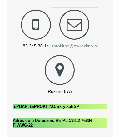
83 345 30 14
sprokitno@zs-rokitno.pl
Rokitno 57A
ePUAP: /SPROKITNO/SkrytkaESP
t
Adres do e-Doręczeń: AE:PL-59812-76804-
a
FIWWG-22