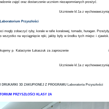
adzenie zajęć oraz dostarczenie uczniom niezapomnianych przeżyć.
zniowie kl.1a z wychowawczyni
 Laboratorium Przyszłości
 mogły zobaczyć ryby, korale w rafie koralowej, tornado, huragan. Przeżył
o wszystko na wyciągnięcie ręki, jakby były w środku tych miejsc i zjawisk
dczuć. Dziękujemy p. Katarzynie Łukaszuk za zaproszenie 
zniowie kl.1a z wychowawczyni
RUKARKI 3D ZAKUPIONEJ Z PROGRAMU Laboratoria Przyszłości
TORIUM PRZYSZŁOŚCI KLASY 2A