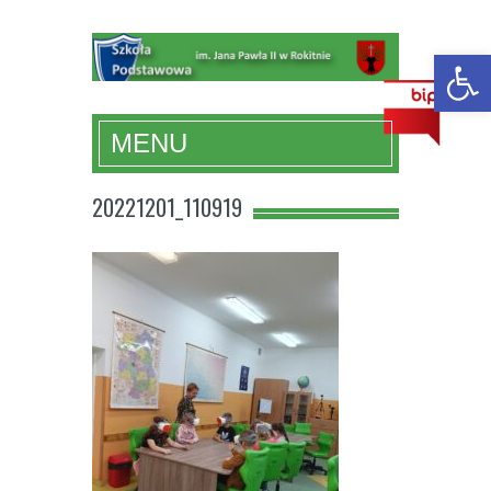
Otwórz 
MENU
20221201_110919