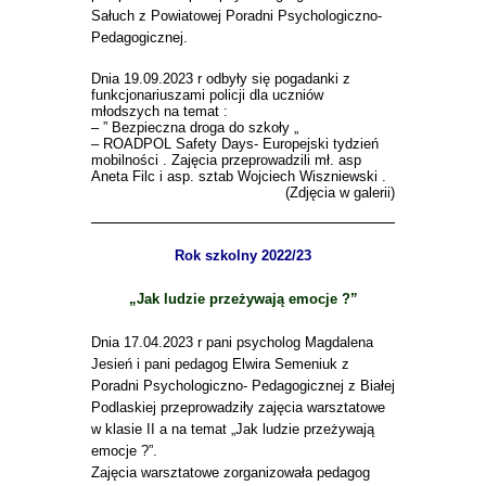
Sałuch z Powiatowej Poradni Psychologiczno-
Pedagogicznej.
Dnia 19.09.2023 r odbyły się pogadanki z
funkcjonariuszami policji dla uczniów
młodszych na temat :
– ” Bezpieczna droga do szkoły „
– ROADPOL Safety Days- Europejski tydzień
mobilności . Zajęcia przeprowadzili mł. asp
Aneta Filc i asp. sztab Wojciech Wiszniewski .
(Zdjęcia w galerii)
Rok szkolny 2022/23
„Jak ludzie przeżywają emocje ?”
Dnia 17.04.2023 r pani psycholog Magdalena
Jesień i pani pedagog Elwira Semeniuk z
Poradni Psychologiczno- Pedagogicznej z Białej
Podlaskiej przeprowadziły zajęcia warsztatowe
w klasie II a na temat „Jak ludzie przeżywają
emocje ?”.
Zajęcia warsztatowe zorganizowała pedagog