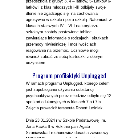
przedszkola z grupy: 3, 4 – latków, 5- Latków 6-
latków i z klas młodszych I-III odbijały swoje
dłonie nie zgadzając się na zachowania
agresywne w szkole i poza szkołą. Natomiast w
klasach starszych IV – VIII na korytarzu
szkolnym zostały postawione tablice
zawierające informacje o rodzajach i skutkach
przemocy rówieśniczej i możliwościach
reagowania na przemoc. Uczniowie mogli
również zabrać ze sobą karteczki z dobrym
uczynkiem.
Program profilaktyki Unplugged
W ramach programu Unplugged, którego celem
jest zapobieganie używaniu substancji
psychoaktywnych przez młodzież odbyło się 12
spotkań edukacyjnych w klasach 7 a i 7 b.
Zajęcia prowadził terapeuta Robert Leśniak.
Dnia 23.01.2024 r w Szkole Podstawowej im.
Jana Pawła II w Rokitnie pani Agata
Szaniawska-Trochonowicz doradca zawodowy