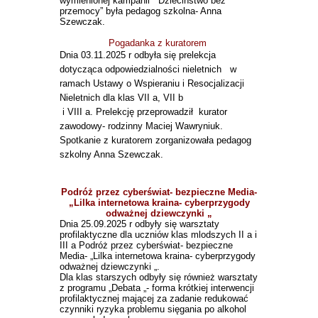
wymienionej kampanii ” Dzieciństwo bez
przemocy” była pedagog szkolna- Anna
Szewczak.
Pogadanka z kuratorem
Dnia 03.11.2025 r odbyła się prelekcja
dotycząca odpowiedzialności nieletnich
w
ramach Ustawy o Wspieraniu i Resocjalizacji
Nieletnich dla klas VII a, VII b
i VIII a. Prelekcję przeprowadził kurator
zawodowy- rodzinny Maciej Wawryniuk.
Spotkanie z kuratorem zorganizowała pedagog
szkolny Anna Szewczak.
Podróż przez cyberświat- bezpieczne Media-
„Lilka internetowa kraina- cyberprzygody
odważnej dziewczynki „
Dnia 25.09.2025 r odbyły się warsztaty
profilaktyczne dla uczniów klas mlodszych II a i
III a Podróż przez cyberświat- bezpieczne
Media- „Lilka internetowa kraina- cyberprzygody
odważnej dziewczynki „.
Dla klas starszych odbyły się również warsztaty
z programu „Debata „- forma krótkiej interwencji
profilaktycznej mającej za zadanie redukować
czynniki ryzyka problemu sięgania po alkohol