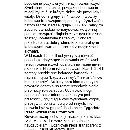
budowania pozytywnych relacji rówieśniczych.
Symbolem szacunku, przyjaźni i budowania
relacji był miś, z którym dzieci się przytulały i
witały. Dzieci z grupy 3 i 4 latków malowały
kolorowanki o wzajemnej pomocy i życzliwości,
natomiast ze starszej grupy 5 i 6 latki miały za
zadanie samodzielne narysować wzajemną
pomoc i przyjaźń. Najładniejsze rysunki dzieci
zostały wywieszone na tablicy. Korytarz
przedszkola ozdobiły chmurki z kulturalnymi
kolorowymi zwrotami i tablica z magicznymi
słowami.
W klasach 1-3 i 4-8 odbywały się również
pogadanki dotyczące budowania właściwych
relacji rówieśniczych opartych na wzajemnym
szacunku. Natomiast na drzwiach klas 1-3 i 4-8
zostały przyklejone kolorowe karteczki z
napisami typu ”bądź życzliwy”, ” nie bij”, ”mów
komplementy”. Na korytarzu klas starszych
powstała gazetka na temat przeciwdziałania
przemocy rówieśniczej. Uczniowie mogli
zapoznać się z informacjami czym jest
przemoc: ,,gdy ciągle ktoś wyśmiewa kogoś,
przezywa i poniża, izoluje od innych, nie
pozwala być w grupie”. Pod koniec
Tygodnia
Przeciwdziałania Przemocy
Rówieśniczej
odbył się marsz uczniów klas
IV a, VI a i VIII a wraz ze specjalistami i
nauczycielami. Uczniowie nieśli transparent z
napisem
”PEŁNI MOCY BEZ