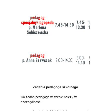
pedagog
specjalny/logopeda
7.45-
10.20-
8.00
7.45-14.30
p. Marlena
13.30
14.30
14.3
Sobiczewska
pedagog
9.00-
9.00-
7.30
p. Anna Szewczak
9.00-14.35
14.40
13.30
14.5
Zadania pedagoga szkolnego
Do zadań pedagoga w szkole należy w
szczególności: