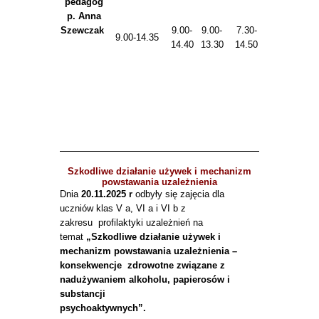
pedagog
p. Anna
Szewczak
9.00-
9.00-
7.30-
9.00-
9.00-14.35
14.40
13.30
14.50
12.30
Szkodliwe działanie używek i mechanizm
powstawania uzależnienia
Dnia
20.11.2025 r
odbyły się zajęcia dla
uczniów klas V a, VI a i VI b z
zakresu profilaktyki uzależnień na
temat
„Szkodliwe działanie używek i
mechanizm powstawania uzależnienia –
konsekwencje zdrowotne związane z
nadużywaniem alkoholu, papierosów i
substancji
psychoaktywnych”.