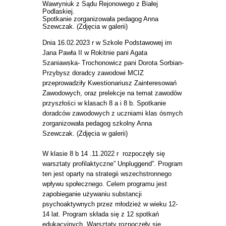
Wawryniuk z Sądu Rejonowego z Białej
Podlaskiej.
Spotkanie zorganizowała pedagog Anna
Szewczak. (Zdjęcia w galerii)
Dnia 16.02.2023 r w Szkole Podstawowej im
Jana Pawła II w Rokitnie pani Agata
Szaniawska- Trochonowicz pani Dorota Sorbian-
Przybysz doradcy zawodowi MCIZ
przeprowadziły Kwestionariusz Zainteresowań
Zawodowych, oraz prelekcje na temat zawodów
przyszłości w klasach 8 a i 8 b. Spotkanie
doradców zawodowych z uczniami klas ósmych
zorganizowała pedagog szkolny Anna
Szewczak. (Zdjęcia w galerii)
W klasie 8 b 14 .11.2022 r rozpoczęły się
warsztaty profilaktyczne” Unpluggend”. Program
ten jest oparty na strategii wszechstronnego
wpływu społecznego. Celem programu jest
zapobieganie używaniu substancji
psychoaktywnych przez młodzież w wieku 12-
14 lat. Program składa się z 12 spotkań
edukacyjnych. Warsztaty rozpoczęły się