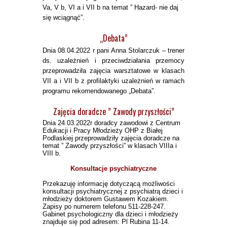
Va, V b, VI a i VII b na temat ” Hazard- nie daj
się wciągnąć”.
„Debata”
Dnia 08.04.2022 r pani Anna Stolarczuk – trener
ds. uzależnień i przeciwdziałania przemocy
przeprowadziła zajęcia warsztatowe w klasach
VII a i VII b z profilaktyki uzależnień w ramach
programu rekomendowanego „Debata”.
Zajęcia doradcze ” Zawody przyszłości”
Dnia 24.03.2022r doradcy zawodowi z Centrum
Edukacji i Pracy Młodzieży OHP z Białej
Podlaskiej przeprowadziły zajęcia doradcze na
temat ” Zawody przyszłości” w klasach VIIIa i
VIII b.
Konsultacje psychiatryczne
Przekazuję informację dotyczącą możliwości
konsultacji psychiatrycznej z psychiatrą dzieci i
młodzieży doktorem Gustawem Kozakiem.
Zapisy po numerem telefonu 511-228-247.
Gabinet psychologiczny dla dzieci i młodzieży
znajduje się pod adresem: Pl Rubina 11-14.