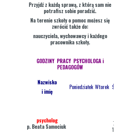
Przyjdź z każdą sprawą, z którą sam nie
potrafisz sobie poradzić.
Na terenie szkoły o pomoc możesz się
zwrócić także do:
nauczyciela, wychowawcy i każdego
pracownika szkoły.
GODZINY PRACY PSYCHOLOGA
i
PEDAGOGÓW
Nazwisko
Poniedziałek
Wtorek
Środa
Czwart
i imię
psycholog
7.30-
7.30-
p.
Beata Samociuk
15.00
15.0