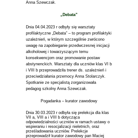
Anna Szewczak.
„Debata”
Dnia 04.04.2023 r odbyły się warsztaty
profilaktyczne „Debata” – to program profilaktyki
uzależnień, w którym szczególnie zwrócono
uwagę na zapobieganie przedwczesnej inicjacji
alkoholowej i towarzyszącym temu
konsekwencjom oraz promowanie postaw
abstynenckich. Warsztaty dla uczniów klas VI b
i VIII b przeprowadziła trener ds. uzależnień i
przeciwdziałania przemocy Anna Stolarczyk.
Spotkanie ze specjalistą zorganizowała
pedagog szkolny Anna Szewczak.
Pogadanka – kurator zawodowy
Dnia 30.03.2023 r odbyła się prelekcja dla klas
VII a, VIII a i VIII b dotycząca
odpowiedzialności uczniów w ramach ustawy o
wspieraniu i resocjalizacji nieletnich, oraz
prześladowania uczniów. Prelekcje
przeprowadził kurator zawodowy pan Maciej