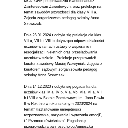
MCIZ OHP przeprowadziła Kwestionariusz
Zainteresowań Zawodowych, oraz prelekcje na
temat zawodów przyszłości dla klasy VIII a.
Zajęcia zorganizowała pedagog szkolny Anna
Szewczak.
Dnia 23.01.2024 r odbyła się prelekcja dla klas
VII a, VII b i VIII b dotycząca odpowiedzialności
uczniów w ramach ustawy o wspieraniu i
resocjalizacji nieletnich oraz prześladowania
uczniów w szkole . Prelekcje przeprowadził
kurator zawodowy Maciej Wawryniuk. Zajęcia z
kuratorem sądowym zorganizowała pedagog
szkolny Anna Szewczak.
Dnia 14.12.2023 r odbyła się pogadanka dla
uczniów klas IV a, IV b, V a, Vb, VIa, VIIa, VII
b i VIII a w Szkole Podstawowej im. Jana Pawła
II w Rokitnie w roku szkolnym 2023/2024 na
temat” Kształtowanie umiejętności
rozpoznawania, nazywania i wyrażania emocji”,
i ” Przemoc rówieśnicza”. Pogadankę
przeprowadziła pani psycholog Agnieszka