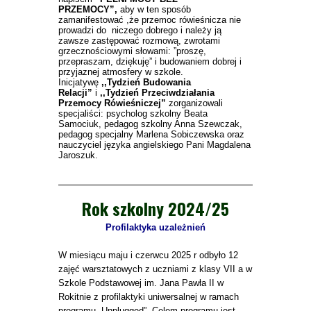
PRZEMOCY”,
aby w ten sposób
zamanifestować ,że przemoc rówieśnicza nie
prowadzi do niczego dobrego i należy ją
zawsze zastępować rozmową, zwrotami
grzecznościowymi słowami: ”proszę,
przepraszam, dziękuję” i budowaniem dobrej i
przyjaznej atmosfery w szkole.
Inicjatywę
,,Tydzień Budowania
Relacji”
i
,,Tydzień Przeciwdziałania
Przemocy Rówieśniczej”
zorganizowali
specjaliści: psycholog szkolny Beata
Samociuk, pedagog szkolny Anna Szewczak,
pedagog specjalny Marlena Sobiczewska oraz
nauczyciel języka angielskiego Pani Magdalena
Jaroszuk.
R
ok szkolny 2024/25
Profilaktyka uzależnień
W miesiącu maju i czerwcu 2025 r odbyło 12
zajęć warsztatowych z uczniami z klasy VII a w
Szkole Podstawowej im. Jana Pawła II w
Rokitnie z profilaktyki uniwersalnej w ramach
programu „Unplugged”. Celem programu jest