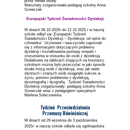
przez młode osoby.
Warsztaty zorganizowała pedagog szkolny Anna
Szewczak.
Europejski Tydzień Świadomości Dysleksji
W dniach 06.10.2025r do 12.10.2025 r w naszej
szkole odbył się „Europejski Tydzień
Świadomości Dysleksji – Dysleksja- od opinii do
człowieka”. Uczniowie i nauczyciele zapoznali
się z informacjami dotyczącymi problemu
dysleksji i kształtowania postawy empatii i
zrozumienia w stosunku do osób z dysleksją.
Dodatkowo na tablicach stojących na korytarzu
szkolnym można było przeczytać w jaki sposób
działa mózg osób z dysleksją, oraz jak wiele
słynnych i znanych osób osiągnęło sukces w
życiu, pomimo problemów z dysleksją,
dysortografią i dysgrafią. Tydzień Świadomości
Dysleksji zorganizowały: pedagog szkolny Anna
Szewczak wraz z pedagogiem specjalnym
Marlena Sobiczewska.
Tydzień Przeciwdziałania
Przemocy
Rówieśniczej
W dniach od 29 września do 3 października
2025r. w naszej szkole odbyła się ogólnopolska