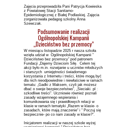
Zajęcia przeprowadziła Pani Patrycja Kowieska
z Powiatowej Stacji Sanitarno-
Epidemiologicznej z Białej Podlaskiej. Zajęcia
zorganizowała pedagog szkolny Anna
Szewczak.
Podsumowanie realizacji
Ogólnopolskiej Kampanii
„Dzieciństwo bez przemocy”
W miesiącu listopadzie 2025 r nasza szkoła
wzięła udział w Ogólnopolskiej Kampanii ”
Dzieciństwo bez przemocy” pod patronem
Fundacji „Dajemy Dzieciom Siłę. Celem tej
akcji było m.in. rozwijanie u uczniów młodszych
i starszych umiejętności świadomego
korzystania z Internetu i treści, które mogą być
dla nich nieodpowiednie i niewłaściwe w ramach
tematu: „Gadki z Maksem, czyli jak możesz
dbać o swoje bezpieczeństwo”, „Sieciaki. pl :
szkodliwe treści”. Uczniowie również poznali
zasady wzajemnego wspierania i
komunikowania się i prawidłowych relacji w
klasie w ramach tematyki „Razem w klasie- o
zasadach, które mają znaczenie” i ” Poczuj się
bezpiecznie- po co nam zasady w klasie?”.
Inicjatorem realizacji w naszej szkole wyżej