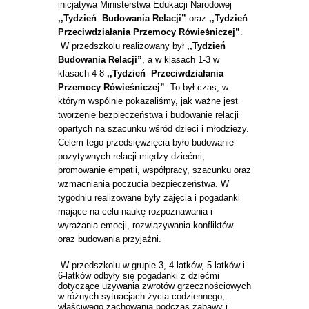
inicjatywa Ministerstwa Edukacji Narodowej
,,Tydzień Budowania Relacji”
oraz
,,Tydzień
Przeciwdziałania Przemocy
Rówieśniczej”
.
W przedszkolu realizowany był
,,Tydzień
Budowania Relacji”
, a w klasach 1-3 w
klasach 4-8
,,Tydzień Przeciwdziałania
Przemocy
Rówieśniczej”
. To był czas, w
którym wspólnie pokazaliśmy, jak ważne jest
tworzenie bezpieczeństwa i budowanie relacji
opartych na szacunku wśród dzieci i młodzieży.
Celem tego przedsięwzięcia było budowanie
pozytywnych relacji między dziećmi,
promowanie empatii, współpracy, szacunku oraz
wzmacniania poczucia bezpieczeństwa. W
tygodniu realizowane były zajęcia i pogadanki
mające na celu naukę rozpoznawania i
wyrażania emocji, rozwiązywania konfliktów
oraz budowania przyjaźni.
W przedszkolu w grupie 3, 4-latków, 5-latków i
6-latków odbyły się pogadanki z dziećmi
dotyczące używania zwrotów grzecznościowych
w różnych sytuacjach życia codziennego,
właściwego zachowania podczas zabawy i