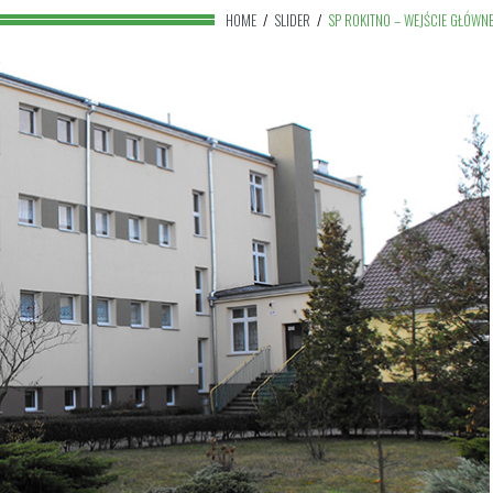
HOME
/
SLIDER
/
SP ROKITNO – WEJŚCIE GŁÓWN