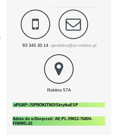
e
83 345 30 14
sprokitno@zs-rokitno.pl
Rokitno 57A
ePUAP: /SPROKITNO/SkrytkaESP
Adres do e-Doręczeń: AE:PL-59812-76804-
FIWWG-22