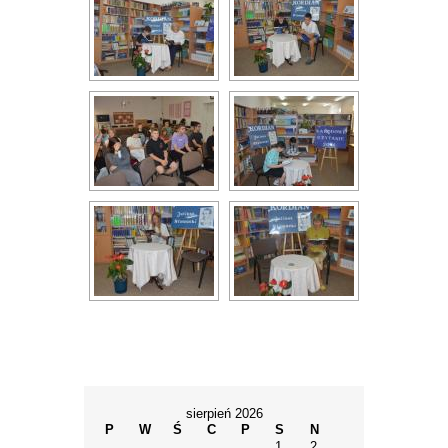
sierpień 2026
P
W
Ś
C
P
S
N
1
2