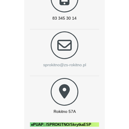
83 345 30 14
sprokitno@zs-rokitno.pl
Rokitno 57A
ePUAP: /SPROKITNO/SkrytkaESP