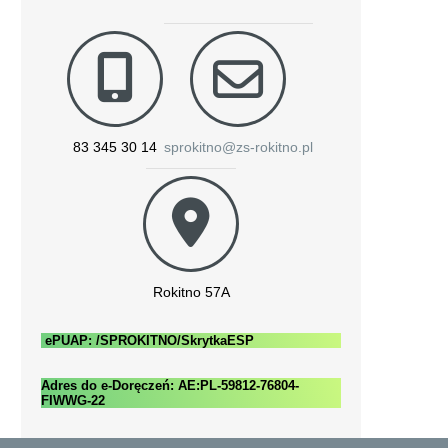
83 345 30 14
sprokitno@zs-rokitno.pl
Rokitno 57A
ePUAP: /SPROKITNO/SkrytkaESP
Adres do e-Doręczeń: AE:PL-59812-76804-
FIWWG-22