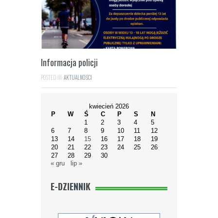
Informacja policji
POSTED IN:
AKTUALNOŚCI
kwiecień 2026
P
W
Ś
C
P
S
N
1
2
3
4
5
6
7
8
9
10
11
12
13
14
15
16
17
18
19
20
21
22
23
24
25
26
27
28
29
30
« gru
lip »
E-DZIENNIK