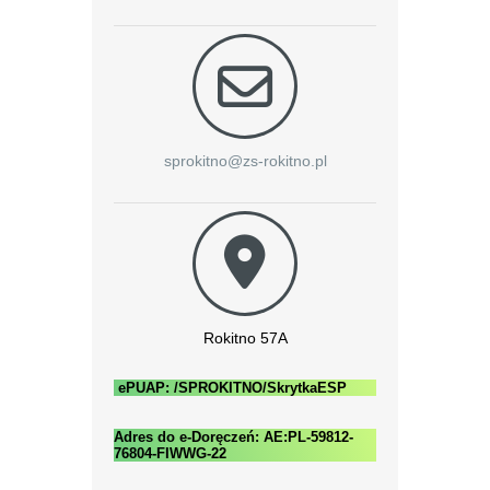
sprokitno@zs-rokitno.pl
Rokitno 57A
ePUAP: /SPROKITNO/SkrytkaESP
Adres do e-Doręczeń: AE:PL-59812-
76804-FIWWG-22