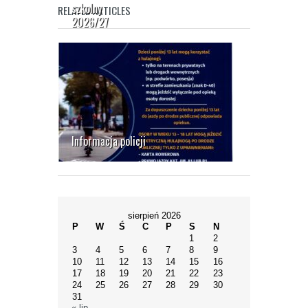
szkolny
ramach
i w
RELATED ARTICLES
2026/27
KPO
domu
Informacja policji
sierpień 2026
P
W
Ś
C
P
S
N
1
2
3
4
5
6
7
8
9
10
11
12
13
14
15
16
17
18
19
20
21
22
23
24
25
26
27
28
29
30
31
« lip