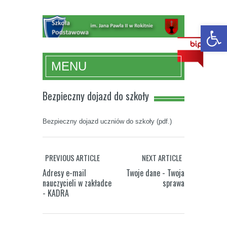
Otwórz 
MENU
Bezpieczny dojazd do szkoły
Bezpieczny dojazd uczniów do szkoły (pdf.)
PREVIOUS ARTICLE
NEXT ARTICLE
Adresy e-mail
Twoje dane - Twoja
Program
nauczycieli w zakładce
sprawa
rządowy
- KADRA
Wykaz
Laptopy i
–
podręczników
urządzenia
Posiłek
na rok
cyfrowe w
w szkole