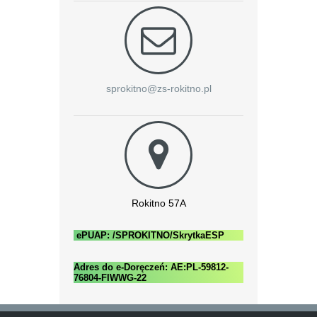
sprokitno@zs-rokitno.pl
Rokitno 57A
ePUAP: /SPROKITNO/SkrytkaESP
Adres do e-Doręczeń: AE:PL-59812-
76804-FIWWG-22