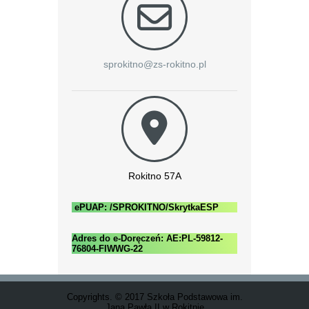
sprokitno@zs-rokitno.pl
Rokitno 57A
ePUAP: /SPROKITNO/SkrytkaESP
Adres do e-Doręczeń: AE:PL-59812-
76804-FIWWG-22
Copyrights. © 2017 Szkoła Podstawowa im.
Jana Pawła II w Rokitnie