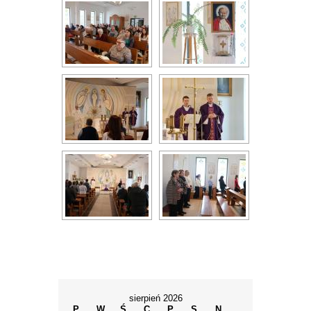
sierpień 2026
P
W
Ś
C
P
S
N